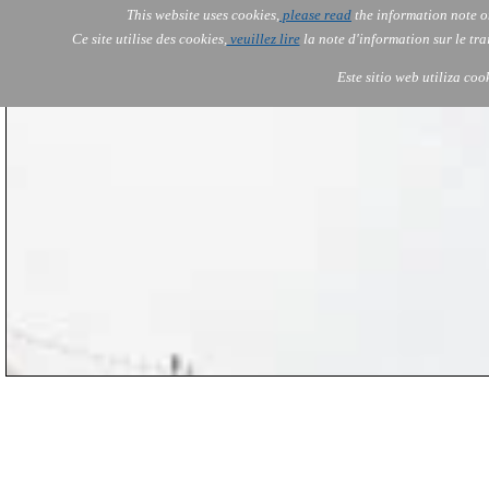
This website uses cookies,
please read
the information note o
AOLONE
Services
Ce site utilise des cookies,
veuillez lire
la note d'information sur le tr
AOLONE ® PACK EXPORT 
ASIA
Este sitio web utiliza coo